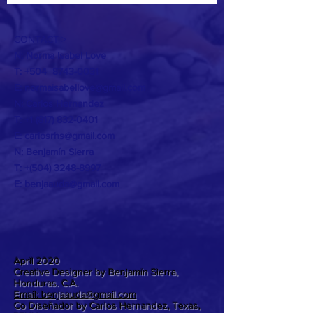
CONTACT >
N: Norma Isabel Love
T: +504
8743-0031
E:
normaisabellove@gmail.com
N: Carlos Hernandez
T:
+1 (817) 832-0401
E:
carlosrhs@gmail.com
N:
Benjamín
Sierra
T: +(504)
3248-8997
E:
benjaauda@gmail.com
April 2020
Creative Designer by Benjamín Sierra,
Honduras. C.A.
Email: benjaauda@gmail.com
Co Diseñador by Carlos Hernandez, Texas,