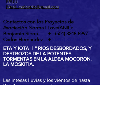
EEUU
Email: carlosrhs@gmail.com
Contactos con los Proyectos de
Asociación Norma I Love(ANIL):
Benjamín Sierra +
(504) 3248-8997
Carlos Hernandez +
1 (817) 832-0401
ETA Y IOTA | " RIOS DESBORDADOS, Y
DESTROZOS DE LA POTENTES
TORMENTAS EN LA ALDEA MOCORON,
LA MOSKITIA.
Las intesas lluvias y los vientos de hasta
275 Km por hora por ahora provocaron
inundaciones, destrucción de casas,
arboles caídos, desborde y peligrosos
deslaves son los principales efectos del
paso de ETA y IOTA por la aldea de
Mocorón, Gracias a Dios.
IOTA es el mayor huracán, en al atlantico
de 2020 y el segundo huracán en la histr
categoria 5 en 87