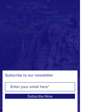
Our Goal
>
Is to provide the people living in remote
areas of the Mosquitia with a system of
medical care and education that fosters
personal development and improvement of
the community.
To foster research and conservation
awareness of the natural resources in the
Mosquitia.
To promote public awareness of, and
appreciation for the rich biological
abundance of the Mosquitia, both within
Honduras and worldwide.
Subscribe to our newsletter
Subscribe Now