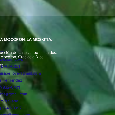
EA MOCORON, LA MOSKITIA.
ucción de casas, arboles caídos,
T >
 Mocorón, Gracias a Dios.
a Isabel Love
87
 8743-0031
isabellove@gmail.com
os Hernandez
17) 832-0401
srhs@gmail.com
amín
Sierra
4) 3248-8997
aauda@gmail.com