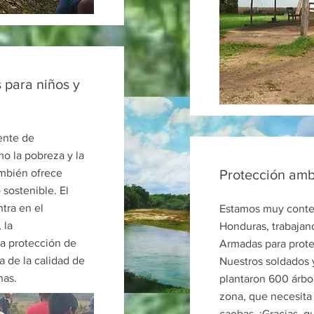
 para niños y
ente de
o la pobreza y la
ambién ofrece
Protección amb
 sostenible. El
ntra en el
Estamos muy conten
 la
Honduras, trabajan
la protección de
Armadas para prote
a de la calidad de
Nuestros soldados 
nas.
plantaron 600 árbol
zona, que necesit
caobas. ¡Gracias, q