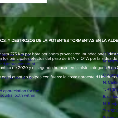
DOS, Y DESTROZOS DE LA POTENTES TORMENTAS EN LA ALD
de hasta 275 Km por hora por ahora provocaron inundaciones, destr
CONTAC
emote areas of the
 los principales efectos del paso de ETA y IOTA por la aldea de
 care and education
N: Norm
 and improvement of
lantico de 2020 y el segundo huracán en la histr categoria 5 en 
T: +504
E:
norma
en el atlántico golpea con fuerza la costa noroeste d Honduras.
n awareness of the
N: Carl
T: +1 (8
 appreciation for the
squitia, both within
E:
carlo
N:
Benj
T: +(50
E:
benj