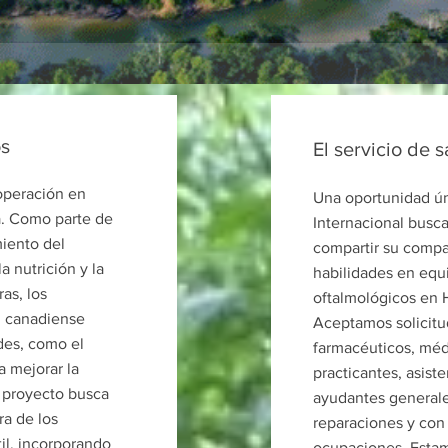
os
El servicio de 
ooperación en
Una oportunidad úni
a. Como parte de
Internacional busca
iento del
compartir su compa
a nutrición y la
habilidades en equ
as, los
oftalmológicos en H
n canadiense
Aceptamos solicitu
des, como el
farmacéuticos, méd
 mejorar la
practicantes, asis
e proyecto busca
ayudantes generale
ra de los
reparaciones y con
il, incorporando
ocupaciones. Esta