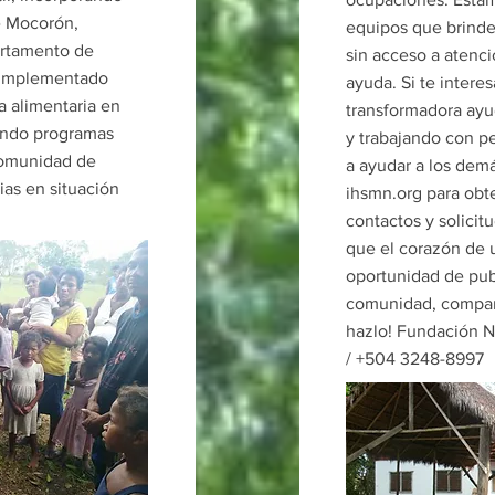
e Mocorón,
equipos que brinde
artamento de
sin acceso a atenc
n implementado
ayuda. Si te interes
a alimentaria en
transformadora ayu
endo programas
y trabajando con p
 comunidad de
a ayudar a los demá
ias en situación
ihsmn.org para obte
contactos y solicit
que el corazón de u
oportunidad de publ
comunidad, compart
hazlo! Fundación 
/ +504 3248-8997